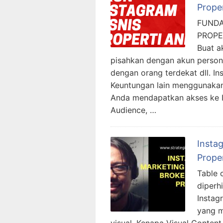
Proper
FUND
PROPE
Buat a
pisahkan dengan akun persona
dengan orang terdekat dll. In
Keuntungan lain menggunakan 
Anda mendapatkan akses ke In
Audience, …
Insta
Proper
Table 
diperh
Instag
yang m