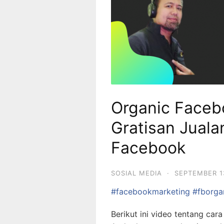
Organic Faceb
Gratisan Jual
Facebook
SOSIAL MEDIA
·
SEPTEMBER 1
#facebookmarketing
#fborga
Berikut ini video tentang c